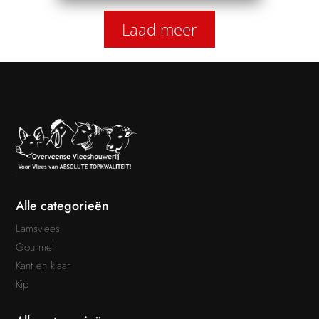
Laad meer
Alle categorieën
Lamsvlees
Gourmet
Kant en klaar
Kip