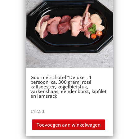
Gourmetschotel “Deluxe”, 1
persoon, ca. 300 gram: rosé
kalfsoester, kogelbiefstuk,
varkenshaas, eendenborst, kipfilet
en lamsrack
€
12,50
Toevoegen aan winkelwagen