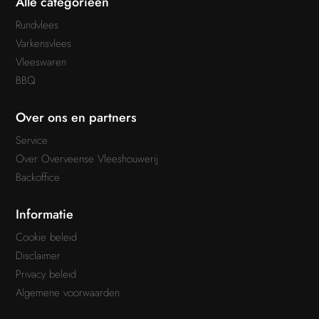
Alle categorieën
Rundvlees
Varkensvlees
Vleeswaren
BBQ
Over ons en partners
Service
Over Overveense Vleeshouwerij
Backoffice
Informatie
Cookie beleid
Disclaimer
Privacy beleid
Algemene voorwaarden