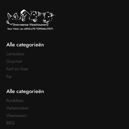
Alle categorieën
Lamsvlees
Gourmet
Kant en klaar
Kip
Alle categorieën
Rundvlees
Varkensvlees
Vleeswaren
BBQ