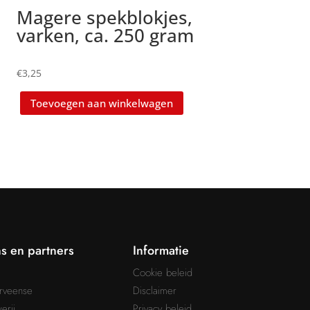
Magere spekblokjes,
varken, ca. 250 gram
€
3,25
Toevoegen aan winkelwagen
s en partners
Informatie
Cookie beleid
rveense
Disclaimer
erij
Privacy beleid