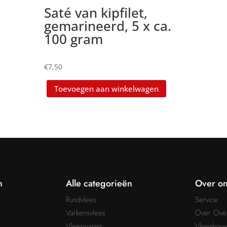
Saté van kipfilet,
gemarineerd, 5 x ca.
100 gram
€
7,50
Toevoegen aan winkelwagen
n
Alle categorieën
Over on
Rundvlees
Service
Varkensvlees
Over Ove
Vleeswaren
Vleeshouw