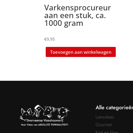
Varkensprocureur
aan een stuk, ca.
1000 gram
€
9,95
Toevoegen aan winkelwagen
Alle categorieë
Lamsvlees
Gourmet
Kant en klaar