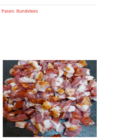
,
Pasen
,
Rundvlees