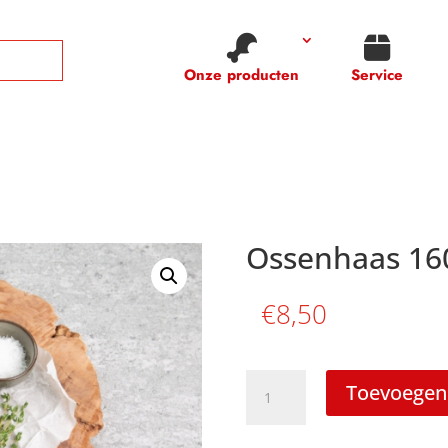
Onze producten
Service
Ossenhaas 16
€
8,50
Ossenhaas
Toevoegen
160
gram